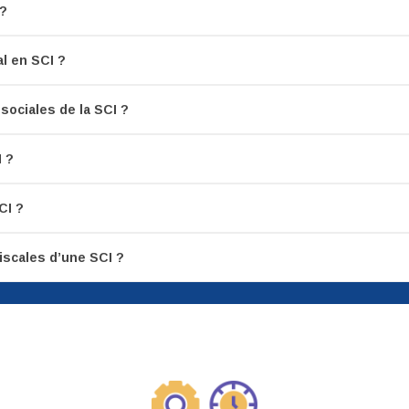
 ?
l en SCI ?
sociales de la SCI ?
I ?
CI ?
iscales d’une SCI ?