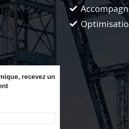
Accompagne
Optimisatio
mique, r
ecevez un
ent