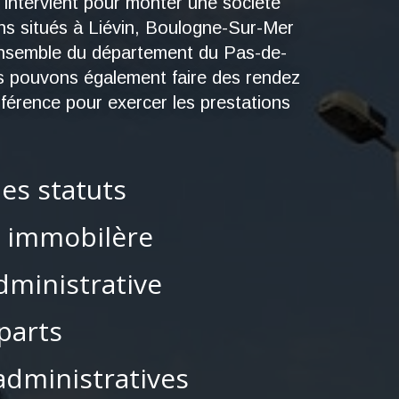
 intervient pour monter une société
ens situés à Liévin, Boulogne-Sur-Mer
l’ensemble du département du Pas-de-
us pouvons également faire des rendez
nférence pour exercer les prestations
es statuts
i immobilère
dministrative
parts
administratives