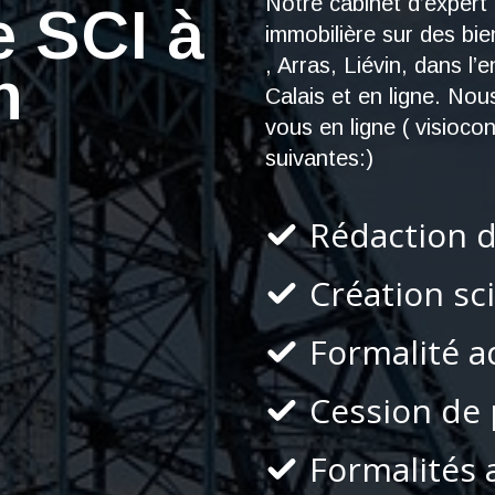
Notre cabinet d’expert
e SCI à
immobilière sur des bi
, Arras, Liévin, dans 
n
Calais et en ligne. No
vous en ligne ( visioco
suivantes:)
Rédaction d
Création sc
Formalité a
Cession de 
Formalités 