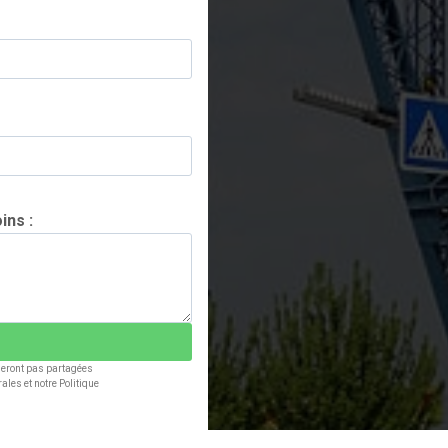
ins :
*
 seront pas partagées
ales et notre Politique