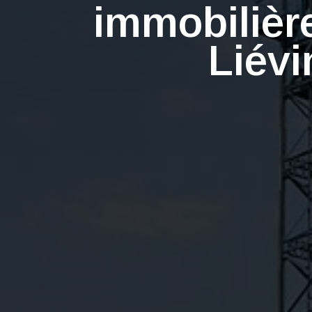
immobilièr
Liévi