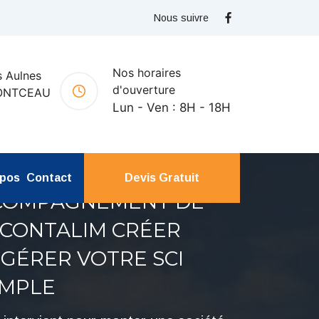
Nous suivre
Nos horaires
 Aulnes
d'ouverture
ONTCEAU
Lun - Ven : 8H - 18H
opos
Contact
Devis Gratuit
CCOMPAGNEMENT DE
 CONTALIM CRÉER
 GÉRER VOTRE SCI
IMPLE