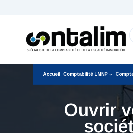
Aller
au
contenu
Accueil
Comptabilité LMNP
Comptab
Ouvrir v
socié