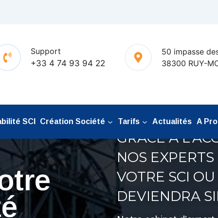
Support
50 impasse des
+33 4 74 93 94 22
38300 RUY-M
ilité SCI
Création Société
Tarifs
Actualités
A Pr
GRÂCE À L’A
NOS EXPERTS
otre
VOTRE SCI OU
DEVIENDRA S
té