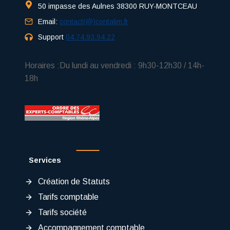
50 impasse des Aulnes 38300 RUY-MONTCEAU
Email:
contact(@)contalim.fr
Support
04.74.93.94.22
Horaires :Du lundi au vendredi : 9h30-12h30 / 14h-
18h
Services
Création de Statuts
Tarifs comptable
Tarifs société
Accompagnement comptable