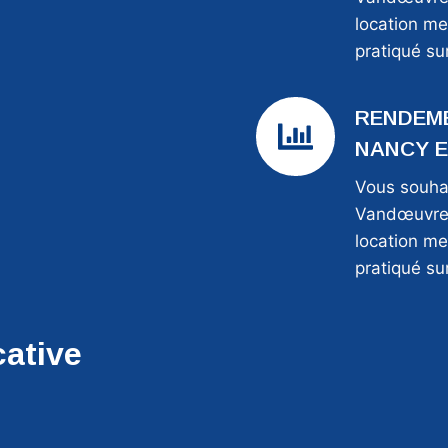
location me
pratiqué s
RENDEME
NANCY ES
Vous souha
Vandœuvre-
location me
pratiqué s
cative