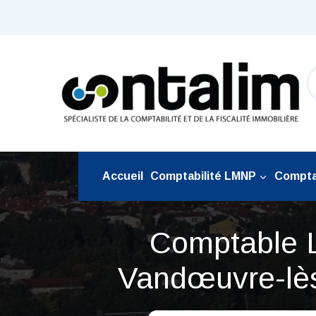
Aller
au
contenu
Accueil
Comptabilité LMNP
Comptab
Comptable
Vandœuvre-lè