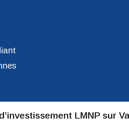
iant
onnes
 d’investissement LMNP sur V