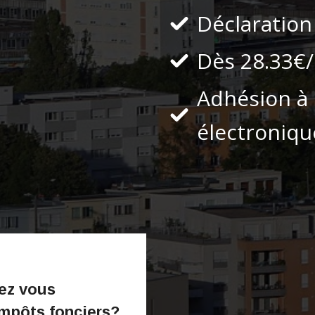
Déclaration
Dès 28.33€
Adhésion à 
électroniqu
lez vous
impôts fonciers?