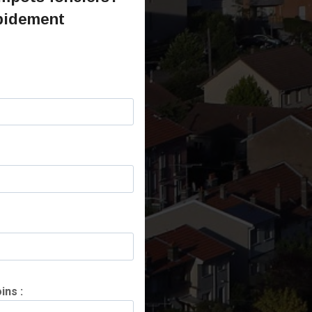
pidement
ins :
*