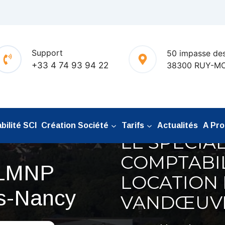
Support
50 impasse des
+33 4 74 93 94 22
38300 RUY-M
ilité SCI
Création Société
Tarifs
Actualités
A Pr
LE SPÉCIAL
COMPTABI
 LMNP
LOCATION
s-Nancy
VANDŒUVR