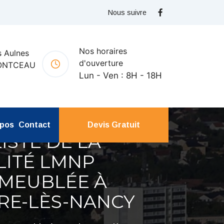
Nous suivre
Nos horaires
 Aulnes
d'ouverture
ONTCEAU
Lun - Ven : 8H - 18H
opos
Contact
Devis Gratuit
ISTE DE LA
LITÉ LMNP
 MEUBLÉE À
E-LÈS-NANCY