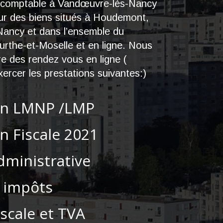
t-comptable à Vandœuvre-lès-Nancy
ur des biens situés à Houdemont,
s-Nancy et dans l’ensemble du
rthe-et-Moselle et en ligne. Nous
e des rendez vous en ligne (
ercer les prestations suivantes:)
on LMNP /LMP
n Fiscale 2021
dministrative
 impôts
iscale et TVA