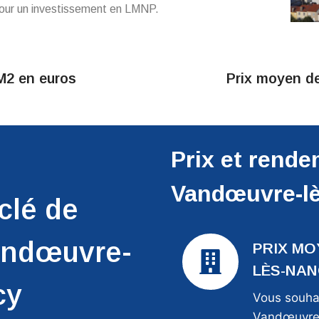
our un investissement en LMNP.
M2 en euros
Prix moyen de
dœuvre-lès-Nancy
Aucun résultat trouvé pou
Prix et rend
Vandœuvre-l
clé de
Vandœuvre-
PRIX MO
LÈS-NANC
cy
Vous souha
Vandœuvre-