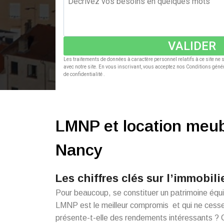
VALIDER
Les traitements de données à caractère personnel relatifs à ce site ne
avec notre site. En vous inscrivant, vous acceptez nos Conditions génér
de confidentialité .
LMNP et location meu
Nancy
Les chiffres clés sur l’immobili
Pour beaucoup, se constituer un patrimoine équ
LMNP est le meilleur compromis et qui ne cesse
présente-t-elle des rendements intéressants ? C