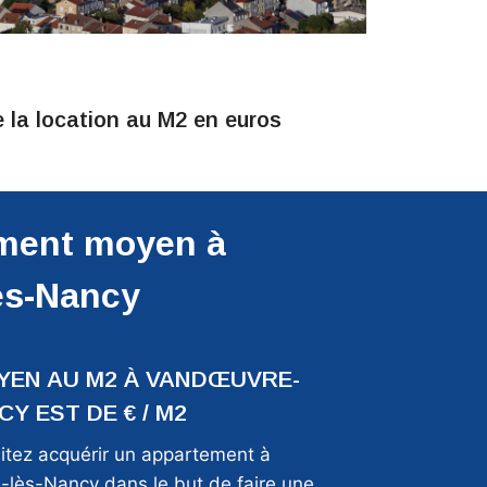
 la location au M2 en euros
r la ville : Vandœuvre-lès-Nancy
ement moyen à
ès-Nancy
YEN AU M2 À VANDŒUVRE-
Y EST DE € / M2
itez acquérir un appartement à
lès-Nancy dans le but de faire une